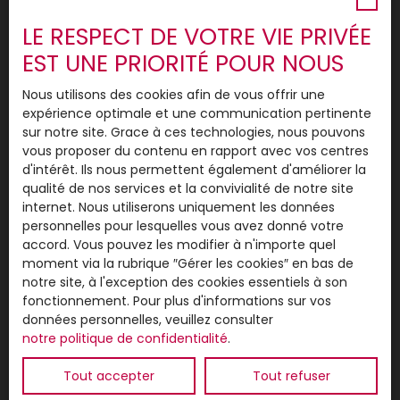
Nos Partenaires Locaux
LE RESPECT DE VOTRE VIE PRIVÉE
Page en cours d'élaboration
EST UNE PRIORITÉ POUR NOUS
Parrainage
Nous utilisons des cookies afin de vous offrir une
Règlement Parrainage
expérience optimale et une communication pertinente
545 AFFAIRES CONCLUES depuis 2012
sur notre site. Grace à ces technologies, nous pouvons
vous proposer du contenu en rapport avec vos centres
2026
d'intérêt. Ils nous permettent également d'améliorer la
2025
qualité de nos services et la convivialité de notre site
internet. Nous utiliserons uniquement les données
2024
personnelles pour lesquelles vous avez donné votre
2023
accord. Vous pouvez les modifier à n'importe quel
moment via la rubrique ″Gérer les cookies″ en bas de
2022
notre site, à l'exception des cookies essentiels à son
2021
fonctionnement. Pour plus d'informations sur vos
données personnelles, veuillez consulter
2020
notre politique de confidentialité
.
Découverte de notre Secteur
Tout accepter
Tout refuser
Plouarzel