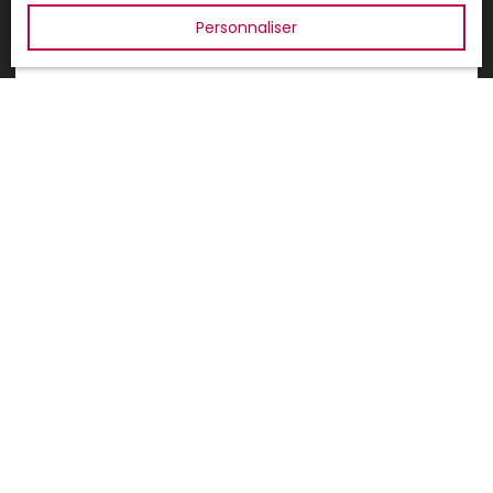
Lampaul Plouarzel
Personnaliser
Ploumoguer
JE SUIS PROPRIÉTAIRE
Estimez votre bien
Vendre avec nous
Espace vendeur
Nous contacter