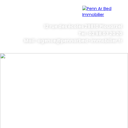
12 rue des écoles 29810 Plouarzel
Tel : 02 98 07 20 20
Menu
Mail : agence@pennarbed-immobilier.fr
Estimation