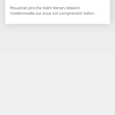
Plouarzel, proche Saint Renan, Maison
traditionnelle sur sous sol comprenant Salon
séjour, véranda, cuisine indépendante, 4
chambres, bureau, salle de bains. Sous sol
complet avec coin buanderie. Garage
supplémentaire pour le camping. Environnement
privilégié, à la fois au calme et très proche de
Saint Renan.