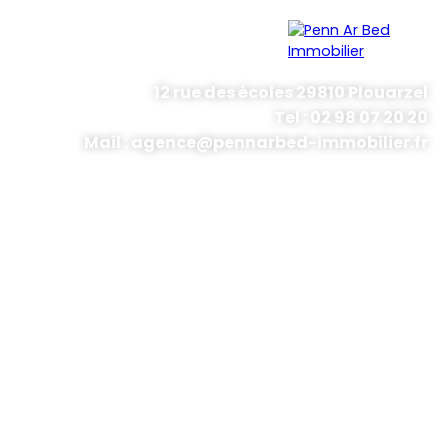
12 rue des écoles 29810 Plouarzel
Tel : 02 98 07 20 20
Menu
Mail : agence@pennarbed-immobilier.fr
Estimation