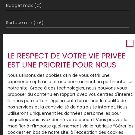
Budget max (€)
Surface min (m²)
Pièces min
LE RESPECT DE VOTRE VIE PRIVÉE
J'accepte le traitement de mes données
EST UNE PRIORITÉ POUR NOUS
personnelles conformément au RGPD. Si vous ne
souhaitez pas faire l'objet de prospection
Nous utilisons des cookies afin de vous offrir une
commerciale par voie téléphonique, vous pouvez
expérience optimale et une communication pertinente sur
vous inscrire gratuitement sur la liste d'opposition
notre site. Grace à ces technologies, nous pouvons vous
au démarchage téléphonique, prévu par l'article
proposer du contenu en rapport avec vos centres d'intérêt.
L223-1 du code de la consommation, sur le site
Ils nous permettent également d'améliorer la qualité de
Internet www.bloctel.gouv.fr ou par courrier
nos services et la convivialité de notre site internet. Nous
adressé à :
utiliserons uniquement les données personnelles pour
lesquelles vous avez donné votre accord. Vous pouvez les
Société Worldline, Service Bloctel, CS 61311, 41013
modifier à n'importe quel moment via la rubrique ″Gérer les
BLOIS CEDEX.
cookies″ en bas de notre site, à l'exception des cookies