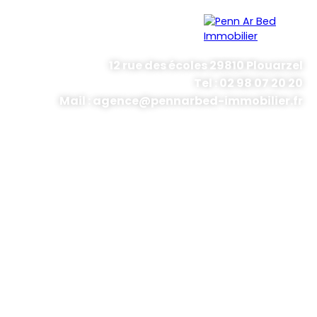
12 rue des écoles 29810 Plouarzel
Tel : 02 98 07 20 20
Menu
Mail : agence@pennarbed-immobilier.fr
Estimation