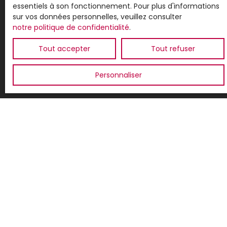
essentiels à son fonctionnement. Pour plus d'informations
Pour en savoir plus sur le traitement de vos
sur vos données personnelles, veuillez consulter
données personnelles, veuillez consulter notre
notre politique de confidentialité
.
politique de confidentialité
.
Tout accepter
Tout refuser
Recevoir des annonces
Personnaliser
JE SUIS PROPRIÉTAIRE
Estimez votre bien
Vendre avec nous
Espace vendeur