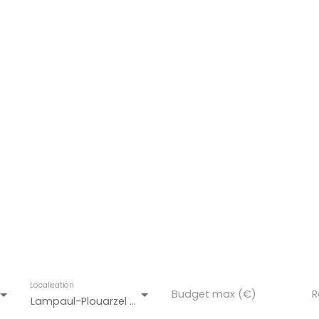
mpaul-Plouarzel (29810)
Localisation
Budget max (€)
R
Lampaul-Plouarzel (29810)