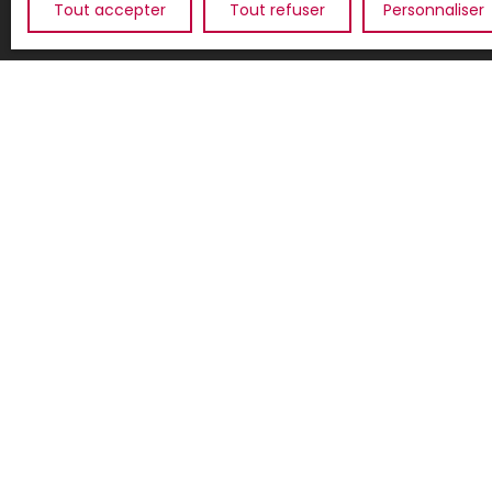
Tout accepter
Tout refuser
Personnaliser
JE SUIS PROPRIÉTAIRE
Estimez votre bien
Vendre avec nous
Espace vendeur
Nous contacter