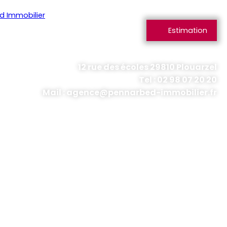
Estimation
12 rue des écoles 29810 Plouarzel
Tel : 02 98 07 20 20
Mail : agence@pennarbed-immobilier.fr