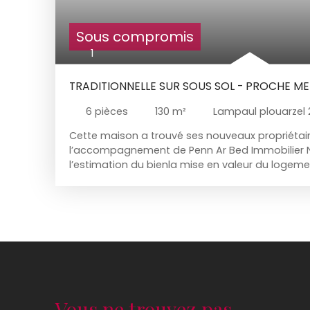
Sous compromis
1
TRADITIONNELLE SUR SOUS SOL - PROCHE M
6
pièces
130
m²
Lampaul plouarzel 
Cette maison a trouvé ses nouveaux propriétai
l’accompagnement de Penn Ar Bed Immobilier N
l’estimation du bienla mise en valeur du logemen
l’annonceles visites qualifiéesla négociationle su
définitiveChaque projet immobilier mérite une 
accompagnement humain, réactif et transpare
vendre un appartement, une maison ou un terra
Immobilier vous accompagne à chaque étape d
immobilier. 📍 Secteur : 20 min autour de Plouar
20 20🌐 Site : www. pennarbed-immobilier. fr
Vous ne trouvez pas