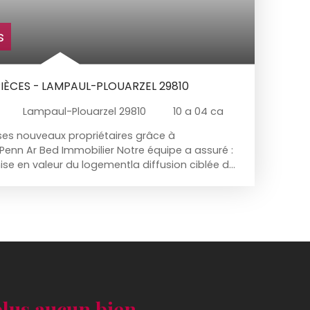
s
PIÈCES - LAMPAUL-PLOUARZEL 29810
Lampaul-Plouarzel 29810
10 a 04 ca
ses nouveaux propriétaires grâce à
nn Ar Bed Immobilier Notre équipe a assuré :
ise en valeur du logementla diffusion ciblée de
ifiéesla négociationle suivi jusqu’à la signature
 immobilier mérite une stratégie adaptée et un
, réactif et transparent. Vous souhaitez
 une maison ou un terrain ? Penn Ar Bed
pagne à chaque étape de votre projet
 20 min autour de Plouarzel📞 Contact :02 98 07
arbed-immobilier. fr
lus aucun bien