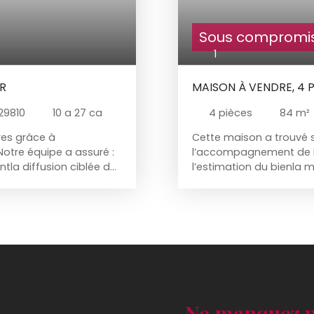
Sous compromi
1
ER
MAISON À VENDRE, 4 
29810
10 a 27 ca
4
pièces
84
m²
res grâce à
Cette maison a trouvé 
otre équipe a assuré :
l’accompagnement de Pe
tla diffusion ciblée de
l’estimation du bienla m
ivi jusqu’à la signature
l’annonceles visites qual
stratégie adaptée et un
définitiveChaque projet
nt. Vous souhaitez
accompagnement humain
in ? Penn Ar Bed
vendre un appartement,
e votre projet
Immobilier vous accom
zel📞 Contact :02 98 07
immobilier. 📍 Secteur :
20 20🌐 Site : www. penn
Ne manquez p