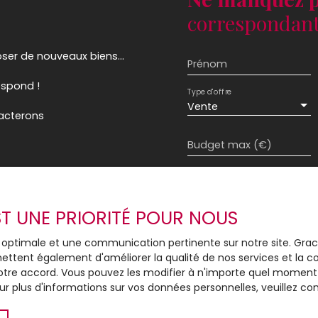
correspondant 
ser de nouveaux biens...
Prénom
espond !
Type d'offre
Vente
tacterons
Budget max (€)
J'accepte le trait
au RGPD. Si vous ne 
EST UNE PRIORITÉ POUR NOUS
commerciale par voi
gratuitement sur la
ce optimale et une communication pertinente sur notre site. Gr
prévu par l'article 
ettent également d'améliorer la qualité de nos services et la con
Internet www.bloctel
tre accord. Vous pouvez les modifier à n'importe quel moment via
r plus d'informations sur vos données personnelles, veuillez co
Société Worldline, Se