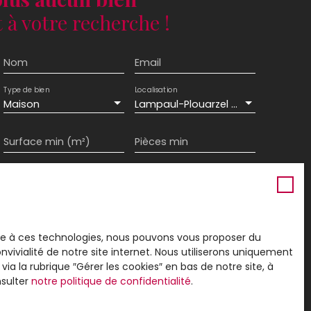
à votre recherche !
Nom
Email
Type de bien
Localisation
Maison
Lampaul-Plouarzel (29810)
Surface min (m²)
Pièces min
ement de mes données personnelles conformément
souhaitez pas faire l'objet de prospection
e téléphonique, vous pouvez vous inscrire
 liste d'opposition au démarchage téléphonique,
ace à ces technologies, nous pouvons vous proposer du
L223-1 du code de la consommation, sur le site
vivialité de notre site internet. Nous utiliserons uniquement
.gouv.fr ou par courrier adressé à :
 la rubrique ″Gérer les cookies″ en bas de notre site, à
nsulter
notre politique de confidentialité
.
rvice Bloctel, CS 61311, 41013 BLOIS CEDEX.