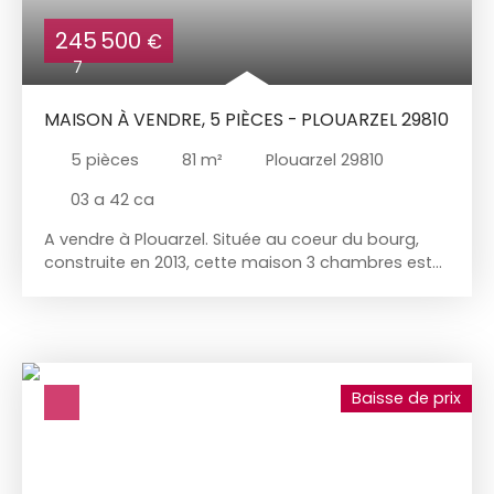
245 500
€
7
MAISON À VENDRE, 5 PIÈCES - PLOUARZEL 29810
5
pièces
81
m²
Plouarzel 29810
03 a 42 ca
A vendre à Plouarzel. Située au coeur du bourg,
construite en 2013, cette maison 3 chambres est
en parfait état. Salon séjour ouvert sur la cuisine
aménagée et équipée.
Baisse de prix