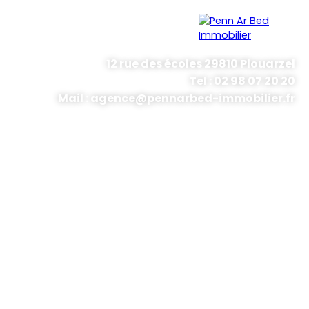
12 rue des écoles 29810 Plouarzel
Tel : 02 98 07 20 20
Menu
Mail : agence@pennarbed-immobilier.fr
Estimation