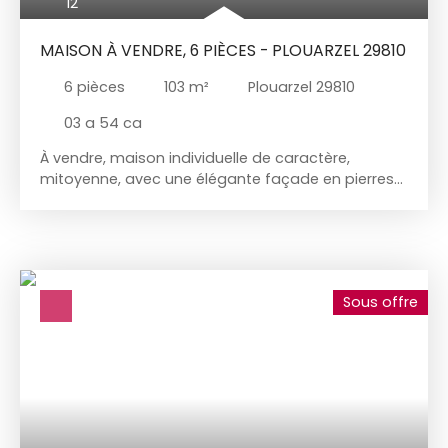
12
MAISON À VENDRE, 6 PIÈCES - PLOUARZEL 29810
6
pièces
103
m²
Plouarzel 29810
03 a 54 ca
À vendre, maison individuelle de caractère,
mitoyenne, avec une élégante façade en pierres
de taille, idéalement située au cœur du bourg de
Plouarzel, à proximité immédiate de toutes les
commodités. Édifiée sur trois niveaux, cette
maison de 103 m² habitables comprend salon
séjour, cuisine indépendante, 5 chambres, salle
Sous offre
d'eau et 2 greniers. Très jolie jardin clos de murs
exposé Sud et sans vis à vis garantissant calme
et intimité. Vous profiterez également d'un garage
de 25 m².