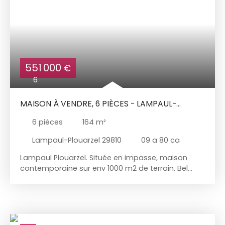
551 000
€
6
MAISON À VENDRE, 6 PIÈCES - LAMPAUL-
PLOUARZEL 29810
6
pièces
164
m²
Lampaul-Plouarzel 29810
09 a 80 ca
Lampaul Plouarzel. Située en impasse, maison
contemporaine sur env 1000 m2 de terrain. Bel
espace de vie lumineux avec cuisine indépendant
et arrière cuisine. Suite parentale et bureau au rez
de chaussée. Mezzanine, 2 chambres et salle
d'eau à l'étage. Garage, 2 carports. Atouts
supplémentaires : Chauffage géothermique, cuve