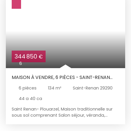
de 5000 litres pour la récupération de pluie. Jardin
paysagé clos, terrasse au Sud Ouest sans vis à
vis. Parking clos.
344 850
€
6
MAISON À VENDRE, 6 PIÈCES - SAINT-RENAN
29290
6
pièces
134
m²
Saint-Renan 29290
44 a 40 ca
Saint Renan- Plouarzel, Maison traditionnelle sur
sous sol comprenant Salon séjour, véranda,
cuisine indépendante, 4 chambres, bureau, salle
de bains. Sous sol complet avec coin buanderie.