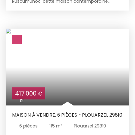
Ruscumunoc, cette maison contemporaine
élégante bénéficie d’une vue mer exceptionnelle.
Développant 128 m² habitables, elle a été conçue
pour offrir luminosité et fluidité des espaces. Le
salon-séjour, doté d’une belle hauteur sous
plafond, s’ouvre sur une cuisine spacieuse et
entièrement équipée. L’espace nuit comprend
quatre chambres, une salle d’eau ainsi qu’une
salle de bains. Un bureau complète l’ensemble,
profitant lui aussi d’une vue sur la mer. Édifiée en
2019, la propriété dispose d’un jardin clos et
paysagé de plus de 770 m². Elle propose
également un grand garage, une cave de plus de
100 m² et une terrasse. Le chauffage par pompe à
chaleur assure un confort optimal tout en
417 000
€
maîtrisant la consommation énergétique.
12
MAISON À VENDRE, 6 PIÈCES - PLOUARZEL 29810
6
pièces
115
m²
Plouarzel 29810