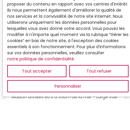
proposer du contenu en rapport avec vos centres d'intérêt.
pour du secondaire mais pourquoi pas pour
Ils nous permettent également d'améliorer la qualité de
quelqu'un qui souhaite avoir une activité
nos services et la convivialité de notre site internet. Nous
commercial, le rez de chaussée pourrait être une
utiliserons uniquement les données personnelles pour
belle vitrine.
lesquelles vous avez donné votre accord. Vous pouvez les
modifier à n'importe quel moment via la rubrique ″Gérer les
cookies″ en bas de notre site, à l'exception des cookies
448 275
€
essentiels à son fonctionnement. Pour plus d'informations
6
sur vos données personnelles, veuillez consulter
notre politique de confidentialité
.
LARGE VUE MER
Tout accepter
Tout refuser
5
pièces
105
m²
Plouarzel 29810
Personnaliser
10 a 20 ca
Maison années 80's à 350m de la mer - Large Vue
mer des pièces principales : salon séjour et toutes
les chambres - Pièce de vie 41 m2 - 3 chambres +
bureau - Vie de plain pied - Terrain 1. 020 m2