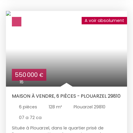
Garage supplémentaire pour le camping.
Environnement privilégié, à la fois au calme et très
proche de Saint Renan. Consommation réelle bien
A voir absolument
plus faible que celle du DPE.
550 000
€
16
MAISON À VENDRE, 6 PIÈCES - PLOUARZEL 29810
6
pièces
128
m²
Plouarzel 29810
07 a 72 ca
Située à Plouarzel, dans le quartier prisé de