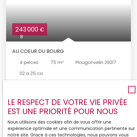
243 000
€
8
AU COEUR DU BOURG
4
pièces
75
m²
Plougonvelin 29217
02 a 25 ca
A vendre, à Plougonvelin, cette maison de ville au
coeur du bourg a été entièrement rénovée en
2013. Ici, vous n'aurez donc pas de travaux à
LE RESPECT DE VOTRE VIE PRIVÉE
prévoir . La maison est sur 3 niveaux avec une
EST UNE PRIORITÉ POUR NOUS
pièce de vie lumineuse au même niveau que le
jardin. Cuisine US aménagée et équipée, grande
Nous utilisons des cookies afin de vous offrir une
chambre sous les toits exposée Est-Ouest. Le
expérience optimale et une communication pertinente sur
jardin, facile d'entretien est clos ( expo Ouest ).
notre site. Grace à ces technologies, nous pouvons vous
Cela ressemble quand même à la maison idéale