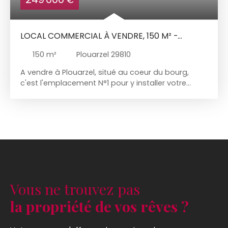
LOCAL COMMERCIAL À VENDRE, 150 M² -
PLOUARZEL 29810
150
m²
Plouarzel 29810
A vendre à Plouarzel, situé au coeur du bourg,
c'est l'emplacement N°1 pour y installer votre
entreprise. Excellente visibilité avec de larges baies
vitrées. Beaucoup de place de stationnement à
proximité immédiate. Une très belle opportunité.
Vous ne trouvez pas
la propriété de vos rêves ?