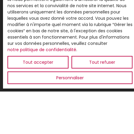
commerciale par voie téléphonique, vous pouvez
nos services et la convivialité de notre site internet. Nous
vous inscrire gratuitement sur la liste d'opposition
utiliserons uniquement les données personnelles pour
au démarchage téléphonique, prévu par l'article
lesquelles vous avez donné votre accord. Vous pouvez les
L223-1 du code de la consommation, sur le site
modifier à n'importe quel moment via la rubrique ″Gérer les
Internet www.bloctel.gouv.fr ou par courrier
cookies″ en bas de notre site, à l'exception des cookies
adressé à :
essentiels à son fonctionnement. Pour plus d'informations
sur vos données personnelles, veuillez consulter
Société Worldline, Service Bloctel, CS 61311, 41013
notre politique de confidentialité
.
BLOIS CEDEX.
Tout accepter
Tout refuser
Pour en savoir plus sur le traitement de vos
données personnelles, veuillez consulter notre
politique de confidentialité
.
Personnaliser
Recevoir des annonces