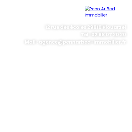
12 rue des écoles 29810 Plouarzel
Tel : 02 98 07 20 20
Menu
Mail : agence@pennarbed-immobilier.fr
Estimation