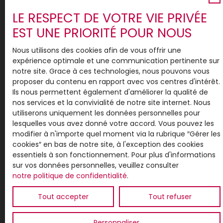
Surface min (m²)
LE RESPECT DE VOTRE VIE PRIVÉE
EST UNE PRIORITÉ POUR NOUS
Pièces min
Nous utilisons des cookies afin de vous offrir une
expérience optimale et une communication pertinente sur
J'accepte le traitement de mes données
notre site. Grace à ces technologies, nous pouvons vous
personnelles conformément au RGPD. Si vous ne
proposer du contenu en rapport avec vos centres d'intérêt.
souhaitez pas faire l'objet de prospection
Ils nous permettent également d'améliorer la qualité de
commerciale par voie téléphonique, vous pouvez
nos services et la convivialité de notre site internet. Nous
vous inscrire gratuitement sur la liste d'opposition
utiliserons uniquement les données personnelles pour
au démarchage téléphonique, prévu par l'article
lesquelles vous avez donné votre accord. Vous pouvez les
L223-1 du code de la consommation, sur le site
modifier à n'importe quel moment via la rubrique ″Gérer les
Internet www.bloctel.gouv.fr ou par courrier
cookies″ en bas de notre site, à l'exception des cookies
adressé à :
essentiels à son fonctionnement. Pour plus d'informations
sur vos données personnelles, veuillez consulter
Société Worldline, Service Bloctel, CS 61311, 41013
notre politique de confidentialité
.
BLOIS CEDEX.
Tout accepter
Tout refuser
Pour en savoir plus sur le traitement de vos
données personnelles, veuillez consulter notre
politique de confidentialité
.
Personnaliser