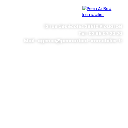
12 rue des écoles 29810 Plouarzel
Tel : 02 98 07 20 20
Menu
Mail : agence@pennarbed-immobilier.fr
Estimation