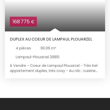
168 775
€
DUPLEX AU COEUR DE LAMPAUL PLOUARZEL
4
pièces
90.06
m²
Lampaul-Plouarzel 29810
A Vendre - Coeur de Lampaul Plouarzel - Très bel
appartement duplex, très cosy - Au rdc : cuisine
équipée et buanderie - A l'étage : grande pièce de
vie lumineuse, 2 chambres et belle salle de Bains -
Espaces de rangement - Aucun travaux à prévoir.