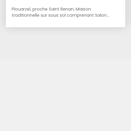
Plouarzel, proche Saint Renan, Maison
traditionnelle sur sous sol comprenant Salon
séjour, véranda, cuisine indépendante, 4
chambres, bureau, salle de bains. Sous sol
complet avec coin buanderie. Garage
supplémentaire pour le camping. Environnement
privilégié, à la fois au calme et très proche de
Saint Renan.